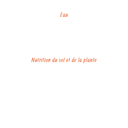
des taux de matière organique.
Eau
Les sols n’assurent plus leur fonction
d’éponge (rétention et restitution de l’eau)
aboutissant à de l’hydromorphie, à
l’augmentation du stress hydrique des
cultures.
Nutrition du sol et de la plante
Les éléments minéraux présents dans les
sols se bloquent, l’assimilation des engrais
devient difficile, l’équilibre minéral du sol
est compromis.