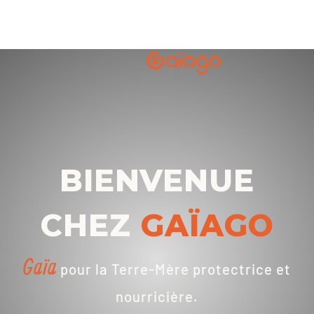
BIENVENUE
CHEZ
GAÏAGO
Gaïa
pour la Terre-Mère protectrice et
nourricière.