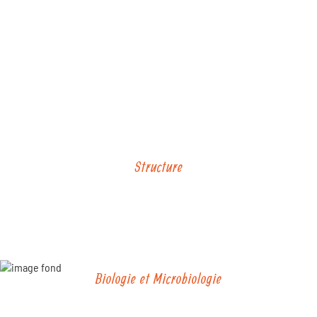
UN SOL DÉGRADÉ GÉNÈRE
DES
PROBLÈMES EN CASCADE
Structure
Une porosité et une aération défaillantes
induisant des développements racinaires
limités, des difficultés de germination, des
problèmes d’absorption des eaux de
surface.
Biologie et Microbiologie
Des matières organiques et des résidus de
récoltes qui se décomposent mal, la baisse