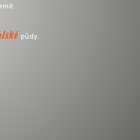
Země
ělské
půdy.