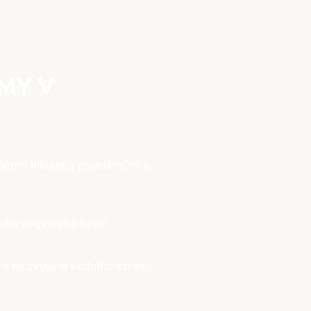
MY V
nému klíčení a problémům s
bsahu organické hmot
 a ke zvýšení vodního stresu