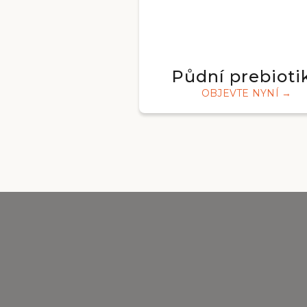
Půdní prebioti
OBJEVTE NYNÍ →