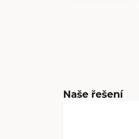
Minerální prvky přítomné v p
Naše řešení