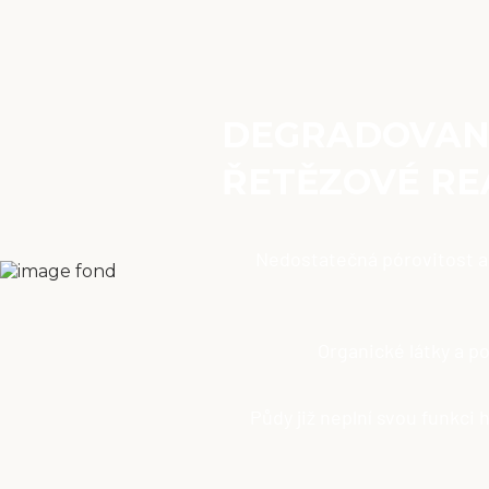
DEGRADOVANÁ
ŘETĚZOVÉ RE
Nedostatečná pórovitost a
Organické látky a p
Půdy již neplní svou funkci