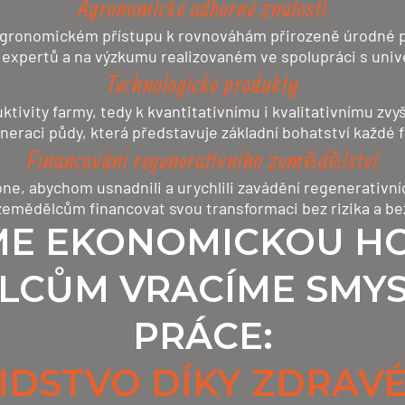
Agronomické odborné znalosti
gronomickém přístupu k rovnováhám přirozeně úrodné pů
expertů a na výzkumu realizovaném ve spolupráci s unive
Technologické produkty
tivity farmy, tedy k kvantitativnímu i kvalitativnímu zvy
neraci půdy, která představuje základní bohatství každé 
Financování regenerativního zemědělství
one, abychom usnadnili a urychlili zavádění regenerativ
zemědělcům financovat svou transformaci bez rizika a b
ME EKONOMICKOU H
LCŮM VRACÍME SMYSL
PRÁCE:
LIDSTVO DÍKY ZDRAV