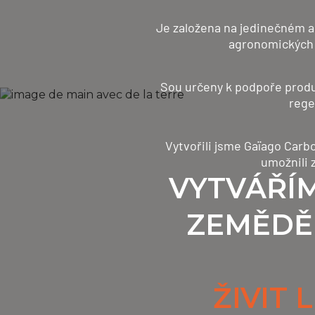
Je založena na jedinečném a
agronomických 
Sou určeny k podpoře produk
rege
Vytvořili jsme Gaïago Carb
umožnili 
VYTVÁŘÍ
ZEMĚDĚ
ŽIVIT 