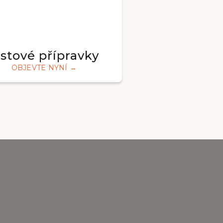
istové přípravky
OBJEVTE NYNÍ →