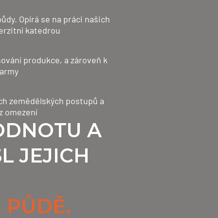
dy. Opírá se na práci našich
rzitní katedrou
šování produkce, a zároveň k
farmy
ních zemědělských postupů a
ez omezení
ODNOTU A
 JEJICH
É PŮDĚ.