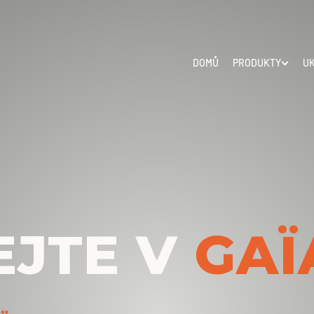
DOMŮ
PRODUKTY
UK
EJTE V
GAÏ