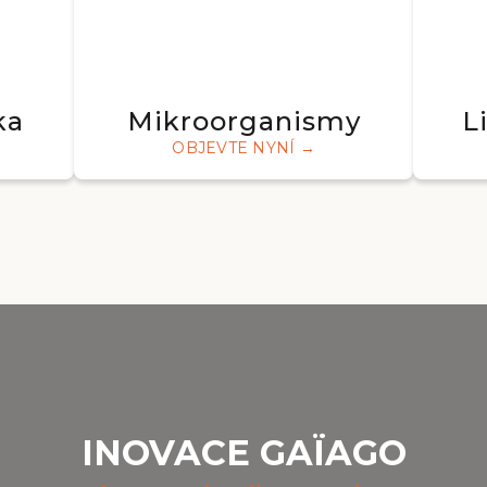
ka
Mikroorganismy
L
OBJEVTE NYNÍ →
INOVACE GAÏAGO