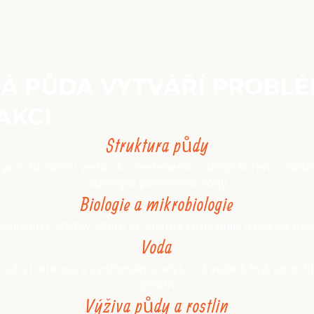
 PŮDA VYTVÁŘÍ PROBLÉ
AKCI
Struktura půdy
 provzdušnění vedou k omezenému rozvoji kořenů, obtíž
absorpcí povrchové vody
Biologie a mikrobiologie
osklizňové zbytky, které se špatně rozkládají, a pokles o
Voda
 houby (retence a uvolňování vody), což vede k hydromorfii
plodin
Výživa půdy a rostlin