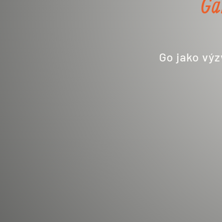
Ga
Go jako výz