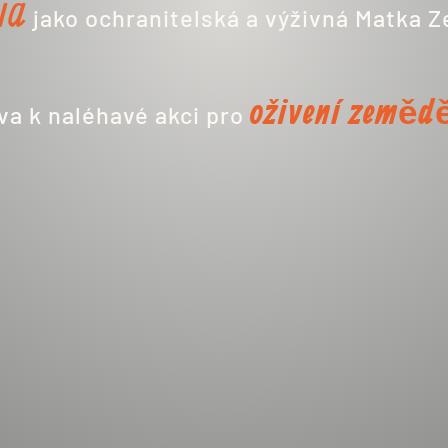
ïa
jako ochranitelská a výživná Matka 
oživení zeměd
va k naléhavé akci pro