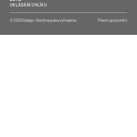
UKLÁDÁNÍ UHLÍKU
© 2026 Gaïago. Všechna práva vyhrazena
Právní upozornění